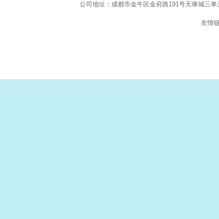
公司地址：成都市金牛区金府路
191
号天琢城三单
成系统在过程控制和工
4
、标准化：变送器的设计与制造已经形成了一定的行业标准。
友情
5
、广泛化：压力变送器的另一个发展趋势是正从机械行业向其它
3
、小型化：市场对小型压力变送器的需
环境下，并且只需要很少的保养和维护
重要器官中收集
4
、标准化：变送器的设
5
、广泛化：压力变送器的另一个发展趋
医疗仪器
当今世界各国压力变送器的研究领域十
1
、智能化：由于集成化的出现
,
在集成