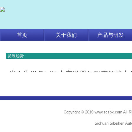
首页
关于我们
产品与研发
发展趋势
当今世界各国压力变送器的研究领域十
1
、智能化：由于集成化的出现
,
在集成电路中可添加一些微处理器
,
1
、智能化：由于集成化的出现
,
在集成
2
、集成化：压力变送器已经越来越多的与其它测量用变送器集成
偿、通讯、
Copyright © 2010 www.scsbk.com All R
3
、小型化：市场对小型压力变送器的需求越来越大，这种小型变
Sichuan Sibeiken Aut
2
、集成化：压力变送器已经越来越多的
很小，可以放置在人体的各个重要器官中收集资料，不影响人的正